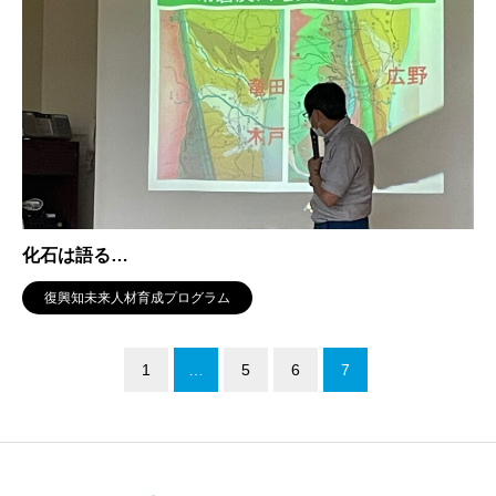
化石は語る…
復興知未来人材育成プログラム
1
…
5
6
7